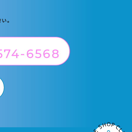
さい。
574-6568