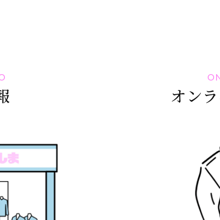
O
ON
報
オンラ