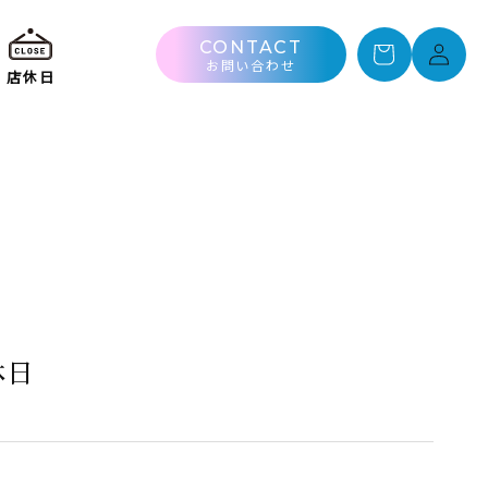
ロ
カ
グ
CONTACT
ー
お問い合わせ
イ
店休日
ト
ン
休日